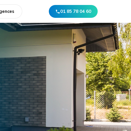
gences
01 85 78 04 60